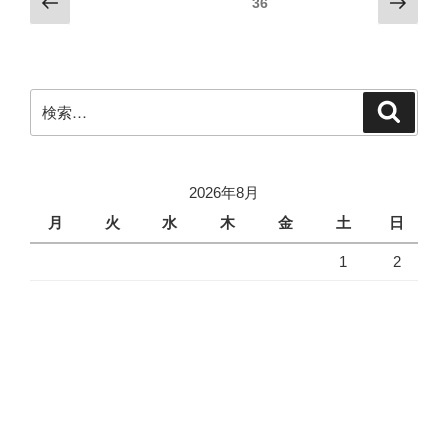
前
次
固定ページ
36
の
の
稿
ペ
ペ
の
ー
ー
ペ
ジ
ジ
検
検
ー
索
索:
ジ
送
り
2026年8月
月
火
水
木
金
土
日
1
2
3
4
5
6
7
8
9
10
11
12
13
14
15
16
17
18
19
20
21
22
23
24
25
26
27
28
29
30
31