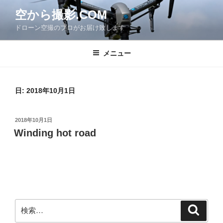
コ
空から撮影.COM
ン
ドローン空撮のプロがお届け致します
テ
ン
ツ
メニュー
へ
ス
キ
日:
2018年10月1日
ッ
プ
投
2018年10月1日
稿
Winding hot road
日:
検
検
索
索: